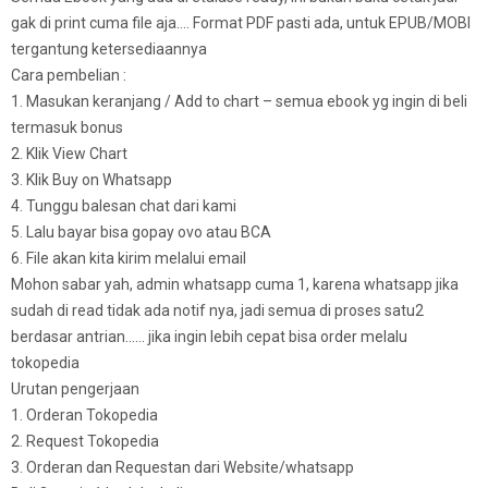
gak di print cuma file aja…. Format PDF pasti ada, untuk EPUB/MOBI
tergantung ketersediaannya
Cara pembelian :
1. Masukan keranjang / Add to chart – semua ebook yg ingin di beli
termasuk bonus
2. Klik View Chart
3. Klik Buy on Whatsapp
4. Tunggu balesan chat dari kami
5. Lalu bayar bisa gopay ovo atau BCA
6. File akan kita kirim melalui email
Mohon sabar yah, admin whatsapp cuma 1, karena whatsapp jika
sudah di read tidak ada notif nya, jadi semua di proses satu2
berdasar antrian…… jika ingin lebih cepat bisa order melalu
tokopedia
Urutan pengerjaan
1. Orderan Tokopedia
2. Request Tokopedia
3. Orderan dan Requestan dari Website/whatsapp