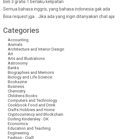
Beli 3 gratis 1 berlaku kelipatan
Semua bahasa inggris, yang bahasa indonesia gak ada
Bisa request jga… Jika ada yang ingin ditanyakan chat aja
Categories
Accounting
Animals
Architecture and Interior Design
Art
Arts and Illustrations
Astronomy
Banks
Biographies and Memoirs
Biology and Life Science
Bookazine
Business
Chemistry
Childrens Books
Computers and Technology
Cookbook Food and Drink
Crafts Hobbies and Home
Cryptocurrency and Blockchain
Dorling Kindersley - DK
Economics
Education and Teaching
Engineering
Fashion - Craft